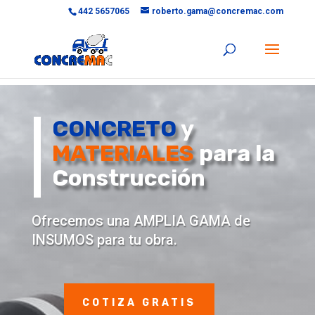
442 5657065
roberto.gama@concremac.com
CONCRETO
y
MATERIALES
para la
Construcción
Ofrecemos una AMPLIA GAMA de
INSUMOS para tu obra.
COTIZA GRATIS