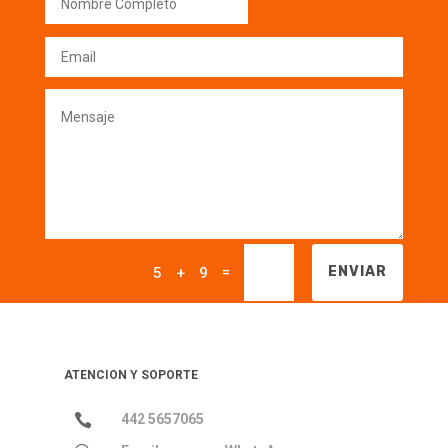
=
ENVIAR
5 + 9
ATENCION Y SOPORTE

442 5657065