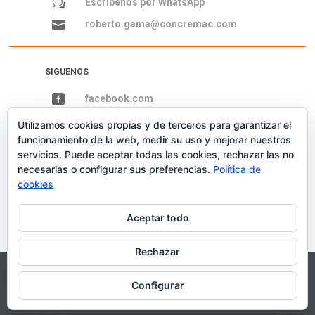
w
Escribenos por WhatsApp

roberto.gama@concremac.com
SIGUENOS

facebook.com

Residencial El Refugio, Querétaro, Qro.
Utilizamos cookies propias y de terceros para garantizar el
funcionamiento de la web, medir su uso y mejorar nuestros
servicios. Puede aceptar todas las cookies, rechazar las no
necesarias o configurar sus preferencias.
Política de
cookies
Aceptar todo
Rechazar
1
¡Contáctanos!
Configurar
Diseñado por CONCREMAC 2020